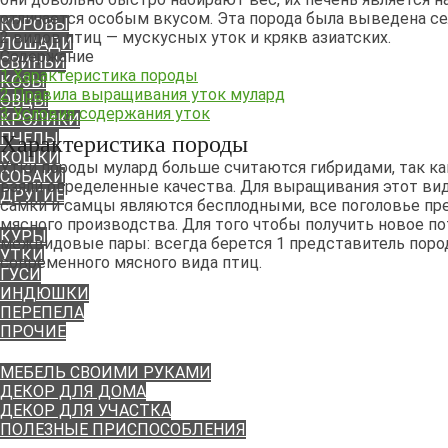
ЖИВОТНЫЕ
отличается особым вкусом. Эта порода была выведена с
КОРОВЫ
2 видов птиц — мускусных уток и крякв азиатских.
ЛОШАДИ
Содержание
СВИНЬИ
1
Характеристика породы
КОЗЫ
2
Правила выращивания уток мулард
ОВЦЫ
3
Условия содержания уток
КРОЛИКИ
ПЧЕЛЫ
Характеристика породы
КОШКИ
Утки породы мулард больше считаются гибридами, так ка
СОБАКИ
взяли определенные качества. Для выращивания этот вид
ДРУГИЕ
самки и самцы являются бесплодными, все поголовье пр
ПТИЦА
мясного производства. Для того чтобы получить новое п
КУРЫ
межвидовые пары: всегда берется 1 представитель пород
УТКИ
современного мясного вида птиц.
ГУСИ
ИНДЮШКИ
ПЕРЕПЕЛА
ПРОЧИЕ
ПОДЕЛКИ
МЕБЕЛЬ СВОИМИ РУКАМИ
ДЕКОР ДЛЯ ДОМА
ДЕКОР ДЛЯ УЧАСТКА
ПОЛЕЗНЫЕ ПРИСПОСОБЛЕНИЯ