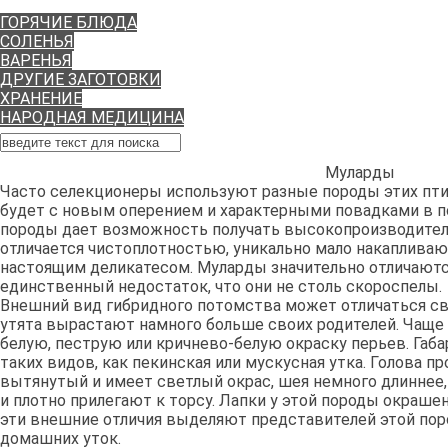
РЕЦЕПТЫ
ГОРЯЧИЕ БЛЮДА
СОЛЕНЬЯ
ВАРЕНЬЯ
ДРУГИЕ ЗАГОТОВКИ
ХРАНЕНИЕ
НАРОДНАЯ МЕДИЦИНА
Муларды
Часто селекционеры используют разные породы этих пти
будет с новым оперением и характерными повадками в 
породы дает возможность получать высокопроизводител
отличается чистоплотностью, уникально мало накапливают
настоящим деликатесом. Муларды значительно отличаются
единственный недостаток, что они не столь скороспелы.
Внешний вид гибридного потомства может отличаться св
утята вырастают намного больше своих родителей. Чаще 
белую, пеструю или кричнево-белую окраску перьев. Габ
таких видов, как пекинская или мускусная утка. Голова п
вытянутый и имеет светлый окрас, шея немного длиннее, 
и плотно прилегают к торсу. Лапки у этой породы окраш
эти внешние отличия выделяют представителей этой по
домашних уток.