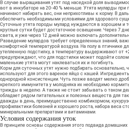
В случае выращивания утят под наседкой доля выводимост
вот в инкубаторе на 20-40 % меньше. Утята муларды при
начинают набирать вес, они неприхотливы к корму. В д
обеспечить необходимыми условиями для здорового сущ
Суточные утята породы мулард нуждаются в хорошем и т
круглые сутки будет достаточное освещение. Через 7 дн
света, и уже через 12 дней можно включать дополнительн
Разведение мулардов требует определенных знаний, важ
комфортной температурой воздуха. На полу в птичнике д
утепленную подстилку, а температуру выдерживают от +
предупреждают, что для подстилки может подойти солома,
маленькие утята могут наклеваться их и погибнуть.
Корм для суточных утят нужно подбирать основательно, 
используют для этого вареное яйцо с кашей. Ингредиен
однородной консистенции. Чуть позже вводят мелко дроб
крепкого иммунитета у молодняка их необходимо кормить
трижды в неделю. А также не стоит забывать о таком дели
обладает рядом питательных и полезных веществ для та
дважды в день, преимущественно комбикормом, кукурузо
профилактики болезней и хорошего роста, набора веса с
минеральными препаратами и витаминами.
Условия содержания уток
В принципе основы содержания этого подвида домашних 