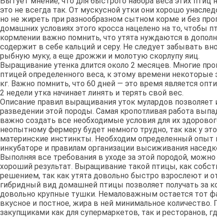
Бытует мнение, что для быстрого набора веса этих птиц 
это не всегда так. От мускусной утки они хорошо унасле
но не жиреть при разнообразном сытном корме и без про
домашних условиях этого кросса нацелено на то, чтобы п
кормлении важно помнить, что утята нуждаются в допол
содержит в себе кальций и серу. Не следует забывать вн
рыбную муку, а еще дрожжи и молотую скорлупу яиц.
Выращивание утенка длится около 2 месяцев. Многие пр
птицей определенного веса, к этому времени некоторые 
кг. Важно помнить, что 60 дней — это время является опт
2 недели утка начинает линять и терять свой вес.
Описание правил выращивания уток мулардов позволяет 
разведении этой породы. Самая кропотливая работа выпад
важно создать все необходимые условия для их здорового
неопытному фермеру будет немного трудно, так как у э
материнские инстинкты. Необходим определенный опыт 
инкубаторе и правилам организации высиживания наседк
Выполняя все требования в уходе за этой породой, можно
хороший результат. Выращивание такой птицы, как собс
решением, так как утята довольно быстро взрослеют и о
гибридный вид домашней птицы позволяет получать за 
довольно крупные тушки. Немаловажным остается тот фак
вкусное и постное, жира в ней минимальное количество.
закупщиками как для супермаркетов, так и ресторанов, г