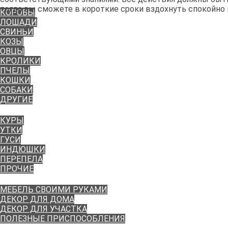
ЖИВОТНЫЕ
тогда вы сможете в короткие сроки вздохнуть спокойно
КОРОВЫ
ЛОШАДИ
СВИНЬИ
КОЗЫ
ОВЦЫ
КРОЛИКИ
ПЧЕЛЫ
КОШКИ
СОБАКИ
ДРУГИЕ
ПТИЦА
КУРЫ
УТКИ
ГУСИ
ИНДЮШКИ
ПЕРЕПЕЛА
ПРОЧИЕ
ПОДЕЛКИ
МЕБЕЛЬ СВОИМИ РУКАМИ
ДЕКОР ДЛЯ ДОМА
ДЕКОР ДЛЯ УЧАСТКА
ПОЛЕЗНЫЕ ПРИСПОСОБЛЕНИЯ