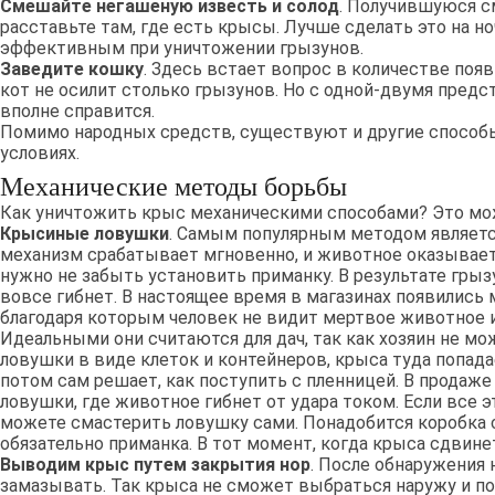
Смешайте негашеную известь и солод
. Получившуюся с
расставьте там, где есть крысы. Лучше сделать это на но
эффективным при уничтожении грызунов.
Заведите кошку
. Здесь встает вопрос в количестве появ
кот не осилит столько грызунов. Но с одной-двумя предс
вполне справится.
Помимо народных средств, существуют и другие способ
условиях.
Механические методы борьбы
Как уничтожить крыс механическими способами? Это мо
Крысиные ловушки
. Самым популярным методом являетс
механизм срабатывает мгновенно, и животное оказываетс
нужно не забыть установить приманку. В результате грыз
вовсе гибнет. В настоящее время в магазинах появились
благодаря которым человек не видит мертвое животное и
Идеальными они считаются для дач, так как хозяин не мож
ловушки в виде клеток и контейнеров, крыса туда попадае
потом сам решает, как поступить с пленницей. В продаж
ловушки, где животное гибнет от удара током. Если все э
можете смастерить ловушку сами. Понадобится коробка с
обязательно приманка. В тот момент, когда крыса сдвине
Выводим крыс путем закрытия нор
. После обнаружения 
замазывать. Так крыса не сможет выбраться наружу и по