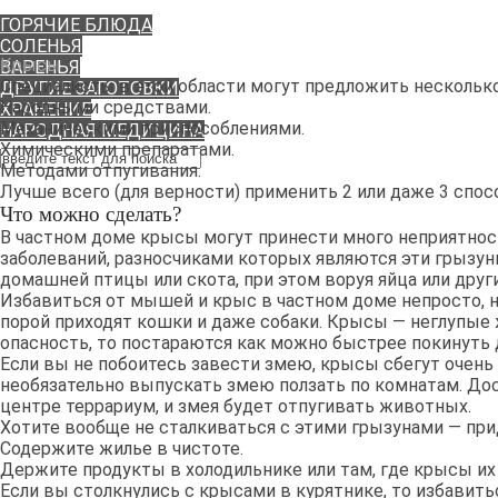
РЕЦЕПТЫ
ГОРЯЧИЕ БЛЮДА
СОЛЕНЬЯ
Крысы
ВАРЕНЬЯ
Специалисты в этой области могут предложить несколько
ДРУГИЕ ЗАГОТОВКИ
Народными средствами.
ХРАНЕНИЕ
Механическими приспособлениями.
НАРОДНАЯ МЕДИЦИНА
Химическими препаратами.
Методами отпугивания.
Лучше всего (для верности) применить 2 или даже 3 спос
Что можно сделать?
В частном доме крысы могут принести много неприятно
заболеваний, разносчиками которых являются эти грызун
домашней птицы или скота, при этом воруя яйца или друг
Избавиться от мышей и крыс в частном доме непросто, 
порой приходят кошки и даже собаки. Крысы — неглупые
опасность, то постараются как можно быстрее покинуть 
Если вы не побоитесь завести змею, крысы сбегут очень 
необязательно выпускать змею ползать по комнатам. До
центре террариум, и змея будет отпугивать животных.
Хотите вообще не сталкиваться с этими грызунами — пр
Содержите жилье в чистоте.
Держите продукты в холодильнике или там, где крысы их 
Если вы столкнулись с крысами в курятнике, то избавитьс