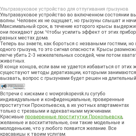
Ультразвуковое устройство для отпугивания грызунов
Ультразвуковое устройство во включенном состоянии 
волны. Человек их не ощущает, но грызуны слышат и нач
Максимальный срок, в течение которого крысы выдержива
они покидают дом. Чтобы усилить эффект от этих прибор
разных местах дома.
Теперь вы знаете, как бороться с незваными гостями, но 
одного грызуна, то это сигнал опасности. Крысы размно
легче убить 2-3 нежелательных соседей, чем потом хватат
животных.
В конце концов, если вам не удается избавиться от этих
существуют методы дератизации, которыми занимаются 
вызвать, вопрос с грызунами будет решен на длительный
Встречи с кисками с wowprokopevsk.ru сугубо
индивидуальные и конфиденциальные, проверенные
проститутки Прокопьевска, в их уютных апартаментах
только с трезвыми и адекватными мужчинами.
Красивые
проверенные проститутки Прокопьевска
,
желанные и восхитительные, они такие модельные и
молоденькие, что у любого появится желание. Все
красавицы к твоим услугам.