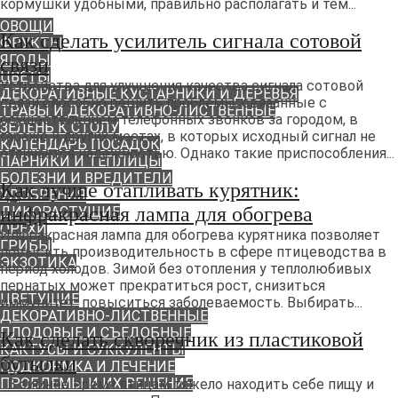
кормушки удобными, правильно располагать и тем...
САДОВЫЕ РАСТЕНИЯ
ОВОЩИ
Как сделать усилитель сигнала сотовой
ФРУКТЫ
ЯГОДЫ
связи
ЦВЕТЫ
Устройства для улучшения качества сигнала сотовой
ДЕКОРАТИВНЫЕ КУСТАРНИКИ И ДЕРЕВЬЯ
связи способно решить проблемы, связанные с
ТРАВЫ И ДЕКОРАТИВНО-ЛИСТВЕННЫЕ
осуществлением телефонных звонков за городом, в
ЗЕЛЕНЬ К СТОЛУ
гараже и других местах, в которых исходный сигнал не
КАЛЕНДАРЬ ПОСАДОК
отличается надежностью. Однако такие приспособления...
ПАРНИКИ И ТЕПЛИЦЫ
БОЛЕЗНИ И ВРЕДИТЕЛИ
Как лучше отапливать курятник:
УДОБРЕНИЯ
инфракрасная лампа для обогрева
ДИКОРАСТУЩИЕ
ОРЕХИ
Инфракрасная лампа для обогрева курятника позволяет
ГРИБЫ
повысить производительность в сфере птицеводства в
ЭКЗОТИКА
период холодов. Зимой без отопления у теплолюбивых
КОМНАТНЫЕ РАСТЕНИЯ
пернатых может прекратиться рост, снизиться
ЦВЕТУЩИЕ
иммунитет, повыситься заболеваемость. Выбирать...
ДЕКОРАТИВНО-ЛИСТВЕННЫЕ
ПЛОДОВЫЕ И СЪЕДОБНЫЕ
Как сделать скворечник из пластиковой
КАКТУСЫ И СУККУЛЕНТЫ
бутылки
ПОДКОРМКА И ЛЕЧЕНИЕ
ПРОБЛЕМЫ И ИХ РЕШЕНИЕ
В зимнее время птицам тяжело находить себе пищу и