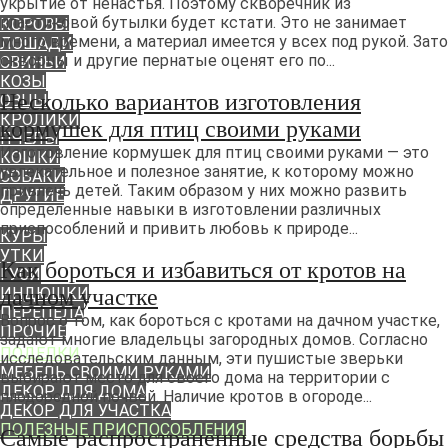
укрытие от ненастья. Поэтому скворечник из
ЖИВОТНЫЕ
пластиковой бутылки будет кстати. Это не занимает
КОРОВЫ
много времени, а материал имеется у всех под рукой. Зато
ЛОШАДИ
скворцы и другие пернатые оценят его по...
СВИНЬИ
КОЗЫ
Несколько вариантов изготовления
ОВЦЫ
КРОЛИКИ
кормушек для птиц своими руками
ПЧЕЛЫ
Изготовление кормушек для птиц своими руками — это
КОШКИ
увлекательное и полезное занятие, к которому можно
СОБАКИ
привлечь детей. Таким образом у них можно развить
ДРУГИЕ
определенные навыки в изготовлении различных
ПТИЦА
приспособлений и привить любовь к природе...
КУРЫ
УТКИ
Как бороться и избавиться от кротов на
ГУСИ
ИНДЮШКИ
дачном участке
ПЕРЕПЕЛА
Вопрос о том, как бороться с кротами на дачном участке,
ПРОЧИЕ
задают многие владельцы загородных домов. Согласно
ПОДЕЛКИ
исследовательским данным, эти пушистые зверьки
МЕБЕЛЬ СВОИМИ РУКАМИ
выбирают место для своего дома на территории с
ДЕКОР ДЛЯ ДОМА
плодородной почвой. Наличие кротов в огороде...
ДЕКОР ДЛЯ УЧАСТКА
ПОЛЕЗНЫЕ ПРИСПОСОБЛЕНИЯ
Самые распространенные средства борьбы