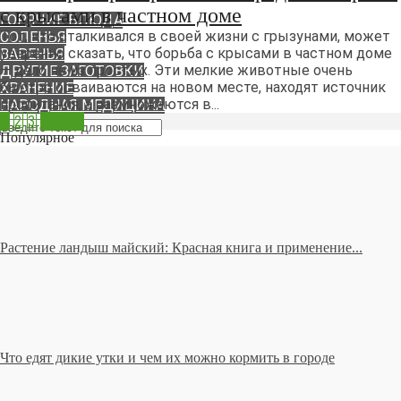
РЕЦЕПТЫ
с крысами в частном доме
ГОРЯЧИЕ БЛЮДА
Тот, кто сталкивался в своей жизни с грызунами, может
СОЛЕНЬЯ
уверенно сказать, что борьба с крысами в частном доме
ВАРЕНЬЯ
— дело не из простых. Эти мелкие животные очень
ДРУГИЕ ЗАГОТОВКИ
быстро осваиваются на новом месте, находят источник
ХРАНЕНИЕ
пропитания, а размножаются в...
НАРОДНАЯ МЕДИЦИНА
1
2
3
Далее
Популярное
Растение ландыш майский: Красная книга и применение...
Что едят дикие утки и чем их можно кормить в городе